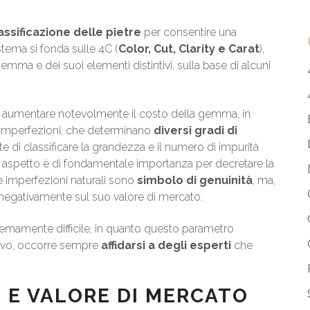
lassificazione delle pietre
per consentire una
stema si fonda sulle 4C (
Color, Cut, Clarity e Carat
),
emma e dei suoi elementi distintivi, sulla base di alcuni
fa aumentare notevolmente il costo della gemma, in
i imperfezioni, che determinano
diversi gradi di
e di classificare la grandezza e il numero di impurità
sto aspetto è di fondamentale importanza per decretare la
le imperfezioni naturali sono
simbolo di genuinità
, ma,
o negativamente sul suo valore di mercato.
tremamente difficile, in quanto questo parametro
tivo, occorre sempre
affidarsi a degli esperti
che
 E VALORE DI MERCATO