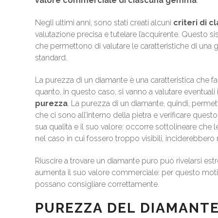
valore commerciale di ciascuna gemma
.
Negli ultimi anni, sono stati creati alcuni
criteri di c
valutazione precisa e tutelare l’acquirente. Questo si
che permettono di valutare le caratteristiche di una g
standard.
La purezza di un diamante è una caratteristica che 
quanto, in questo caso, si vanno a valutare eventual
purezza
. La purezza di un diamante, quindi, permett
che ci sono all’interno della pietra e verificare que
sua qualità e il suo valore: occorre sottolineare che 
nel caso in cui fossero troppo visibili, inciderebber
Riuscire a trovare un diamante puro può rivelarsi es
aumenta il suo valore commerciale: per questo mo
possano consigliare correttamente.
PUREZZA DEL DIAMANTE