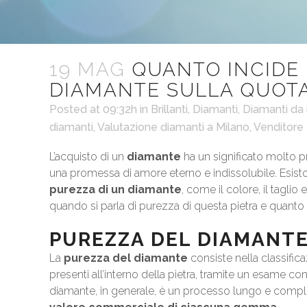
19 MAG
QUANTO INCIDE 
DIAMANTE SULLA QUOT
Posted at 09:32h
in
Brillanti
,
Diamanti
,
Diamanti da
diamanti
,
Valutazione diamanti a Milano
,
Venditore 
L’acquisto di un
diamante
ha un significato molto p
una promessa di amore eterno e indissolubile. Esistono 
purezza di un diamante
, come il colore, il taglio
quando si parla di purezza di questa pietra e quanto
PUREZZA DEL DIAMANTE
La
purezza del diamante
consiste nella classifi
presenti all’interno della pietra, tramite un esame c
diamante, in generale, è un processo lungo e comple