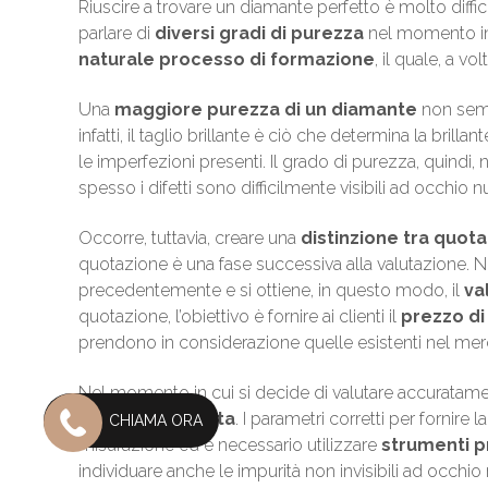
Riuscire a trovare un diamante perfetto è molto difficil
parlare di
diversi gradi di purezza
nel momento in 
naturale processo di formazione
, il quale, a 
Una
maggiore purezza di un diamante
non semp
infatti, il taglio brillante è ciò che determina la bril
le imperfezioni presenti. Il grado di purezza, quindi, 
spesso i difetti sono difficilmente visibili ad occhio 
Occorre, tuttavia, creare una
distinzione tra quot
quotazione è una fase successiva alla valutazione. N
precedentemente e si ottiene, in questo modo, il
va
quotazione, l’obiettivo è fornire ai clienti il
prezzo di
prendono in considerazione quelle esistenti nel mer
Nel momento in cui si decide di valutare accuratam
un professionista
. I parametri corretti per fornire
CHIAMA ORA
misurazione ed è necessario utilizzare
strumenti p
individuare anche le impurità non invisibili ad occhi