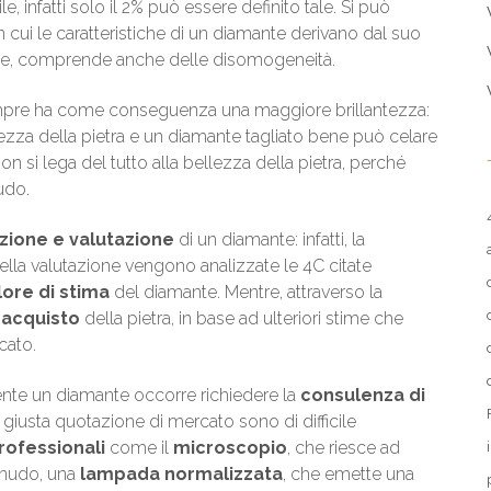
e, infatti solo il 2% può essere definito tale. Si può
cui le caratteristiche di un diamante derivano dal suo
volte, comprende anche delle disomogeneità.
re ha come conseguenza una maggiore brillantezza:
lantezza della pietra e un diamante tagliato bene può celare
non si lega del tutto alla bellezza della pietra, perché
nudo.
azione e valutazione
di un diamante: infatti, la
ella valutazione vengono analizzate le 4C citate
lore di stima
del diamante. Mentre, attraverso la
 acquisto
della pietra, in base ad ulteriori stime che
cato.
ente un diamante occorre richiedere la
consulenza di
 la giusta quotazione di mercato sono di difficile
rofessionali
come il
microscopio
, che riesce ad
o nudo, una
lampada normalizzata
, che emette una