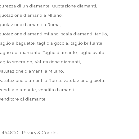
purezza di un diamante
Quotazione diamanti
quotazione diamanti a MIlano
quotazione diamanti a Roma
quotazione diamanti milano
scala diamanti
taglio
taglio a baguette
taglio a goccia
taglio brillante
taglio del diamante
Taglio diamante
taglio ovale
taglio smeraldo
Valutazione diamanti
valutazione diamanti a Milano
valutazione diamanti a Roma
valutazione gioielli
vendita diamante
vendita diamanti
venditore di diamante
 464800 |
Privacy & Cookies