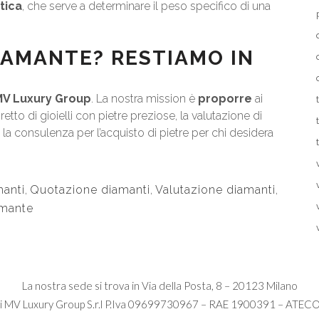
tica
, che serve a determinare il peso specifico di una
IAMANTE? RESTIAMO IN
MV Luxury Group
. La nostra mission è
proporre
ai
iretto di gioielli con pietre preziose, la valutazione di
o la consulenza per l’acquisto di pietre per chi desidera
manti
,
Quotazione diamanti
,
Valutazione diamanti
,
amante
La nostra sede si trova in Via della Posta, 8 – 20123 Milano
i
MV Luxury Group S.r.l
P.Iva 09699730967 – RAE 1900391 – ATECO