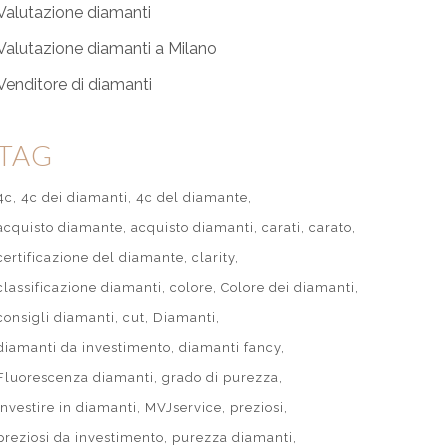
Valutazione diamanti
Valutazione diamanti a Milano
Venditore di diamanti
TAG
4c
4c dei diamanti
4c del diamante
acquisto diamante
acquisto diamanti
carati
carato
certificazione del diamante
clarity
classificazione diamanti
colore
Colore dei diamanti
consigli diamanti
cut
Diamanti
diamanti da investimento
diamanti fancy
Fluorescenza diamanti
grado di purezza
investire in diamanti
MVJservice
preziosi
preziosi da investimento
purezza diamanti