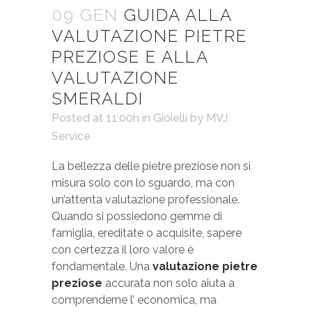
09 GEN
GUIDA ALLA
VALUTAZIONE PIETRE
PREZIOSE E ALLA
VALUTAZIONE
SMERALDI
Posted at 11:00h
in
Gioielli
by
MVJ
Service
La bellezza delle pietre preziose non si
misura solo con lo sguardo, ma con
un’attenta valutazione professionale.
Quando si possiedono gemme di
famiglia, ereditate o acquisite, sapere
con certezza il loro valore è
fondamentale. Una
valutazione pietre
preziose
accurata non solo aiuta a
comprenderne l’ economica, ma