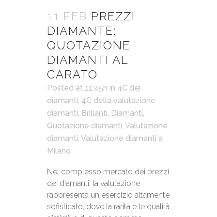
11 FEB
PREZZI
DIAMANTE:
QUOTAZIONE
DIAMANTI AL
CARATO
Posted at 11:45h
in
4C dei
diamanti
,
4C della valutazione
diamanti
,
Brillanti
,
Diamanti
,
Quotazione diamanti
,
Valutazione
diamanti
,
Valutazione diamanti a
Milano
Nel complesso mercato dei prezzi
dei diamanti, la valutazione
rappresenta un esercizio altamente
sofisticato, dove la rarità e le qualità