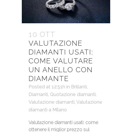
10 OTT
VALUTAZIONE
DIAMANTI USATI:
COME VALUTARE
UN ANELLO CON
DIAMANTE
Posted at 12:51h
in
Brillanti
,
Diamanti
,
Quotazione diamanti
,
Valutazione diamanti
,
Valutazione
diamanti a Milano
Valutazione diamanti usati: come
ottenere il miglior prezzo sul