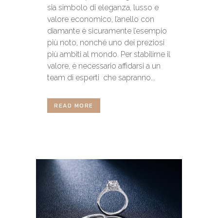
sia simbolo di eleganza, lusso e
valore economico, l’anello con
diamante è sicuramente l’esempio
più noto, nonché uno dei preziosi
più ambiti al mondo. Per stabilirne il
valore, è necessario affidarsi a un
team di esperti che sapranno...
READ MORE