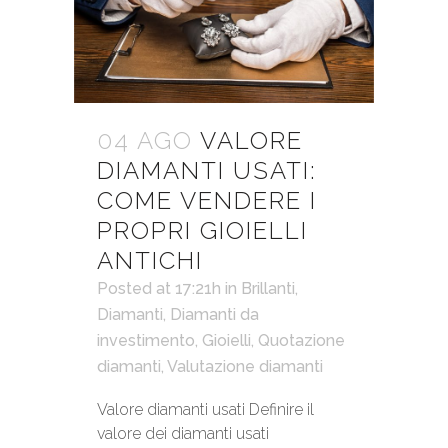
04 AGO
VALORE
DIAMANTI USATI:
COME VENDERE I
PROPRI GIOIELLI
ANTICHI
Posted at 17:21h
in
Brillanti
,
Diamanti
,
Diamanti da
investimento
,
Gioielli
,
Quotazione
diamanti
,
Valutazione diamanti
Valore diamanti usati Definire il
valore dei diamanti usati