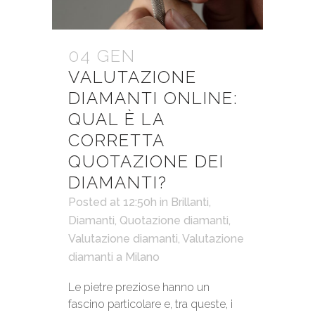
04 GEN
VALUTAZIONE
DIAMANTI ONLINE:
QUAL È LA
CORRETTA
QUOTAZIONE DEI
DIAMANTI?
Posted at 12:50h
in
Brillanti
,
Diamanti
,
Quotazione diamanti
,
Valutazione diamanti
,
Valutazione
diamanti a Milano
Le pietre preziose hanno un
fascino particolare e, tra queste, i