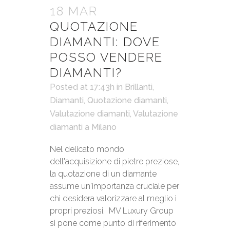
18 MAR
QUOTAZIONE
DIAMANTI: DOVE
POSSO VENDERE
DIAMANTI?
Posted at 17:43h
in
Brillanti
,
Diamanti
,
Quotazione diamanti
,
Valutazione diamanti
,
Valutazione
diamanti a Milano
Nel delicato mondo
dell'acquisizione di pietre preziose,
la quotazione di un diamante
assume un'importanza cruciale per
chi desidera valorizzare al meglio i
propri preziosi. MV Luxury Group
si pone come punto di riferimento