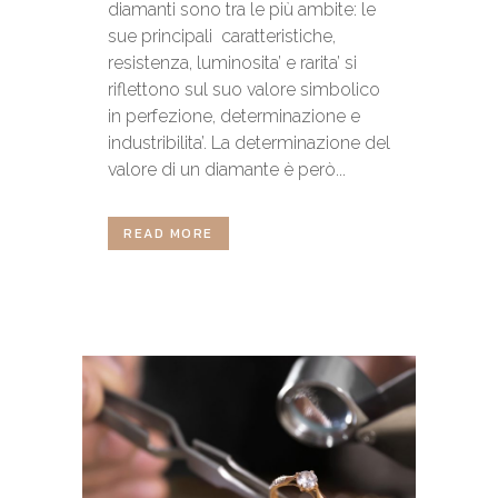
diamanti sono tra le più ambite: le
sue principali caratteristiche,
resistenza, luminosita’ e rarita’ si
riflettono sul suo valore simbolico
in perfezione, determinazione e
industribilita’. La determinazione del
valore di un diamante è però...
READ MORE