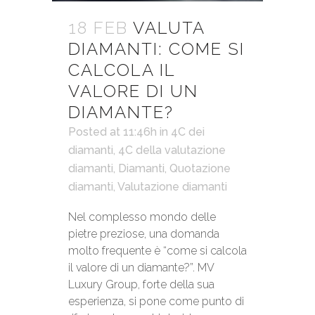
18 FEB
VALUTA
DIAMANTI: COME SI
CALCOLA IL
VALORE DI UN
DIAMANTE?
Posted at 11:46h
in
4C dei
diamanti
,
4C della valutazione
diamanti
,
Diamanti
,
Quotazione
diamanti
,
Valutazione diamanti
Nel complesso mondo delle
pietre preziose, una domanda
molto frequente è “come si calcola
il valore di un diamante?”. MV
Luxury Group, forte della sua
esperienza, si pone come punto di