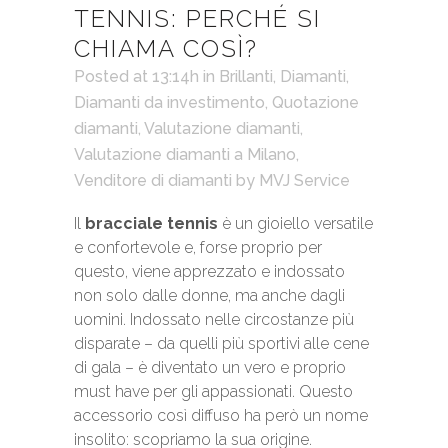
TENNIS: PERCHÉ SI
CHIAMA COSÌ?
Posted at 13:14h
in
Brillanti
,
Diamanti
,
Diamanti da investimento
,
Quotazione
diamanti
,
Valutazione diamanti
,
Valutazione diamanti a Milano
,
Venditore di diamanti
by
MVJ Service
Il
bracciale tennis
è un gioiello versatile
e confortevole e, forse proprio per
questo, viene apprezzato e indossato
non solo dalle donne, ma anche dagli
uomini. Indossato nelle circostanze più
disparate – da quelli più sportivi alle cene
di gala – è diventato un vero e proprio
must have per gli appassionati. Questo
accessorio così diffuso ha però un nome
insolito: scopriamo la sua origine.