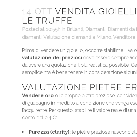
14 OTT
VENDITA GIOIELL
LE TRUFFE
Posted at 10:55h
in
Brillanti
,
Diamanti
,
Diamanti da 
diamanti
,
Valutazione diamanti a Milano
,
Venditore 
Prima di vendere un gioiello, occorre stabilirne il valo
valutazione dei preziosi
deve essere sempre accura
da avere una quotazione il più realistica possibile. Cer
semplice ma è bene tenere in considerazione alcuni i
VALUTAZIONE PIETRE P
Vendere oro
o le proprie pietre preziose, consider
di guadagno immediato a condizione che venga esegu
l’acquirente. Per questo, stabilire il valore reale di 
conto delle 4 C:
Purezza (clarity):
le pietre preziose nascono all