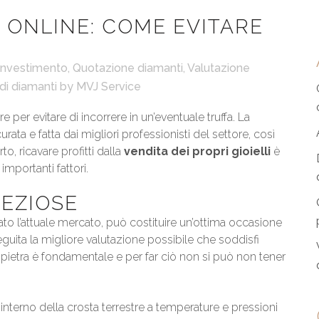
I ONLINE: COME EVITARE
investimento
,
Quotazione diamanti
,
Valutazione
di diamanti
by
MVJ Service
re per evitare di incorrere in un’eventuale truffa. La
ta e fatta dai migliori professionisti del settore, così
to, ricavare profitti dalla
vendita dei propri gioielli
è
mportanti fattori.
REZIOSE
ato l’attuale mercato, può costituire un’ottima occasione
ita la migliore valutazione possibile che soddisfi
una pietra è fondamentale e per far ciò non si può non tener
’interno della crosta terrestre a temperature e pressioni