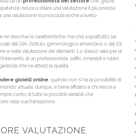
piuta da un
professionista del settore
che, grazie
petenze, riesca a stilare una valutazione il più precisa
 una valutazione riconosciuta anche a livello
e ne descriva le caratteristiche, ma che soprattutto sia
lasciati dal GIA, l’istituto gemmologico americano o dal IGI
one e nella valutazione dei diamanti. Lo stesso vale per le
tervento di un professionista: zaffiri, smeraldi e rubini
aranzia che ne attesti la qualità.
dere gioielli online
, quando non si ha la possibilità di
mondo virtuale, dunque, è bene affidarsi a chi riesce a
re conto di tutte le possibili variabili che
ore nella sua transazione.
IORE VALUTAZIONE