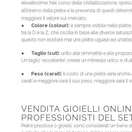
elevatissime. Nel corso della cristallizzazione, spess
all’interno della pietra e la presenza di questi deter
maggiore il valore sul mercato;
●
Colore (colour):
è sempre visibile nelle pietr
tra la D e la Z, che oscilla in base alle diverse satura
questo non esisterà mai una pietra uguale ad un’altra
●
Taglio (cut):
unito alla simmetria e alle proporz
Un taglio ‘eccellente’ creerà un minerale unico e di a
●
Peso (carat):
il costo di una pietra varia anch
carati e maggiore sarà il suo peso, maggiore sarà il s
VENDITA GIOIELLI ONLIN
PROFESSIONISTI DEL S
Pietre preziose o gioielli, sono considerati un bene 