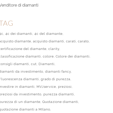
Venditore di diamanti
TAG
4c
4c dei diamanti
4c del diamante
acquisto diamante
acquisto diamanti
carati
carato
certificazione del diamante
clarity
classificazione diamanti
colore
Colore dei diamanti
consigli diamanti
cut
Diamanti
diamanti da investimento
diamanti fancy
Fluorescenza diamanti
grado di purezza
investire in diamanti
MVJservice
preziosi
preziosi da investimento
purezza diamanti
purezza di un diamante
Quotazione diamanti
quotazione diamanti a MIlano