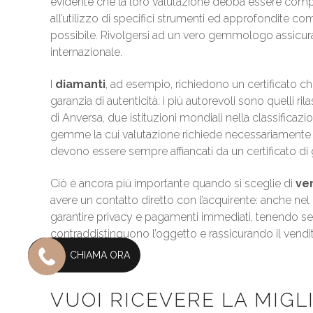
evidente che la loro valutazione debba essere com
all’utilizzo di specifici strumenti ed approfondite com
possibile. Rivolgersi ad un vero gemmologo assicura
internazionale.
I
diamanti
, ad esempio, richiedono un certificato ch
garanzia di autenticità: i più autorevoli sono quelli ri
di Anversa, due istituzioni mondiali nella classificazi
gemme la cui valutazione richiede necessariamente l’in
devono essere sempre affiancati da un certificato di g
Ciò è ancora più importante quando si sceglie di
ven
avere un contatto diretto con l’acquirente: anche nel 
garantire privacy e pagamenti immediati, tenendo semp
contraddistinguono l’oggetto e rassicurando il vendit
CHIAMA ORA
VUOI RICEVERE LA MIGL