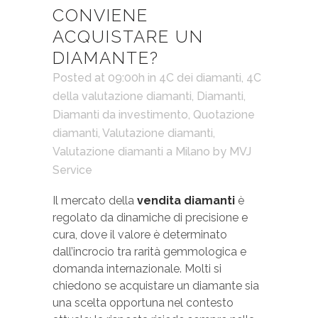
CONVIENE
ACQUISTARE UN
DIAMANTE?
Posted at 09:00h
in
4C dei diamanti
,
4C
della valutazione diamanti
,
Diamanti
,
Diamanti da investimento
,
Quotazione
diamanti
,
Valutazione diamanti
,
Valutazione diamanti a Milano
by
MVJ
Service
Il mercato della
vendita diamanti
è
regolato da dinamiche di precisione e
cura, dove il valore è determinato
dall’incrocio tra rarità gemmologica e
domanda internazionale. Molti si
chiedono se acquistare un diamante sia
una scelta opportuna nel contesto