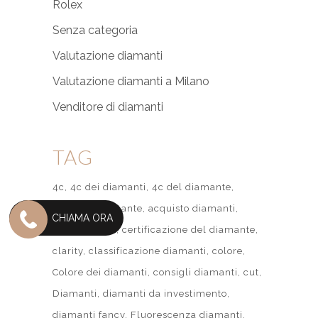
Rolex
Senza categoria
Valutazione diamanti
Valutazione diamanti a Milano
Venditore di diamanti
TAG
4c
4c dei diamanti
4c del diamante
acquisto diamante
acquisto diamanti
CHIAMA ORA
carati
carato
certificazione del diamante
clarity
classificazione diamanti
colore
Colore dei diamanti
consigli diamanti
cut
Diamanti
diamanti da investimento
diamanti fancy
Fluorescenza diamanti