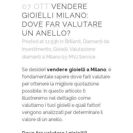
07 OTT
VENDERE
GIOIELLI MILANO:
DOVE FAR VALUTARE
UN ANELLO?
Posted at 11:53h
in
Brillanti
,
Diamanti da
investimento
,
Gioielli
,
Valutazione
diamanti a Milano
by
MVJ Service
Se desideri
vendere gioielli a Milano
, è
fondamentale sapere dove farli valutare
per ottenere la migliore quotazione
possibile. In questo articolo ti
illustreremo nel dettaglio come
valutiamo i tuoi gioielli e quali fattori
vengono analizzati per determinare il
valore di un anello.