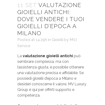
11 SET
VALUTAZIONE
GIOIELLI ANTICHI:
DOVE VENDERE I TUOI
GIOIELLI D’EPOCA A
MILANO
Posted at 14:29h
in
Gioielli
by
MVJ
Service
La
valutazione gioielli antichi
può
sembrare complessa, ma con
l’assistenza giusta, è possibile ottenere
una valutazione precisa e affidabile. Se
possiedi gioielli d’epoca a Milano e
desideri conoscerne il valore, MV Luxury
Group è qui per offrirti supporto e
competenza.