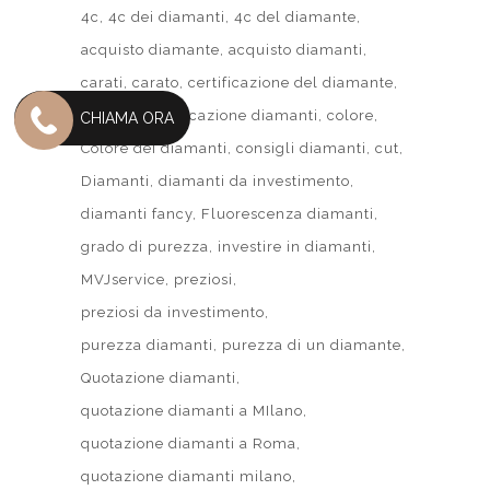
4c
4c dei diamanti
4c del diamante
acquisto diamante
acquisto diamanti
carati
carato
certificazione del diamante
clarity
classificazione diamanti
colore
CHIAMA ORA
Colore dei diamanti
consigli diamanti
cut
Diamanti
diamanti da investimento
diamanti fancy
Fluorescenza diamanti
grado di purezza
investire in diamanti
MVJservice
preziosi
preziosi da investimento
purezza diamanti
purezza di un diamante
Quotazione diamanti
quotazione diamanti a MIlano
quotazione diamanti a Roma
quotazione diamanti milano