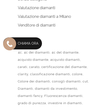
Valutazione diamanti
Valutazione diamanti a Milano
Venditore di diamanti
TAG
CHIAMA ORA
4c
4c dei diamanti
4c del diamante
acquisto diamante
acquisto diamanti
carati
carato
certificazione del diamante
clarity
classificazione diamanti
colore
Colore dei diamanti
consigli diamanti
cut
Diamanti
diamanti da investimento
diamanti fancy
Fluorescenza diamanti
grado di purezza
investire in diamanti