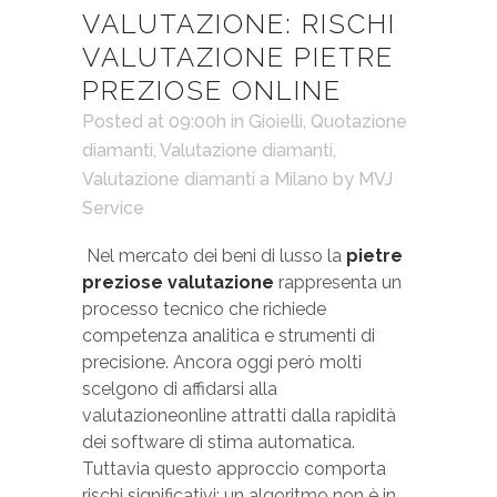
VALUTAZIONE: RISCHI
VALUTAZIONE PIETRE
PREZIOSE ONLINE
Posted at 09:00h
in
Gioielli
,
Quotazione
diamanti
,
Valutazione diamanti
,
Valutazione diamanti a Milano
by
MVJ
Service
Nel mercato dei beni di lusso la
pietre
preziose valutazione
rappresenta un
processo tecnico che richiede
competenza analitica e strumenti di
precisione. Ancora oggi però molti
scelgono di affidarsi alla
valutazioneonline attratti dalla rapidità
dei software di stima automatica.
Tuttavia questo approccio comporta
rischi significativi: un algoritmo non è in