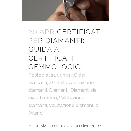
20 APR
CERTIFICATI
PER DIAMANTI:
GUIDA AI
CERTIFICATI
GEMMOLOGICI
Posted at 11:00h
in
4C dei
diamanti
,
4C della valutazione
diamanti
,
Diamanti
,
Diamanti da
investimento
,
Valutazione
diamanti
,
Valutazione diamanti a
Milano
Acquistare o vendere un diamante