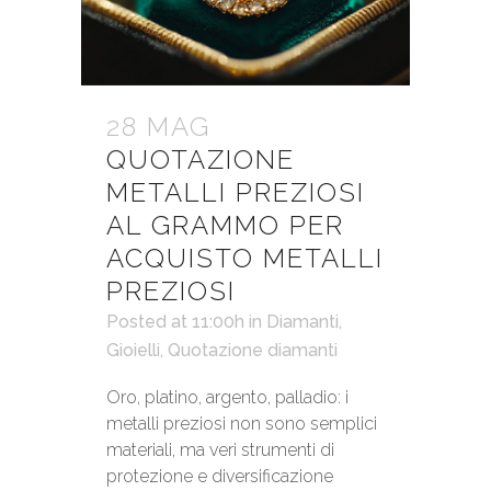
28 MAG
QUOTAZIONE
METALLI PREZIOSI
AL GRAMMO PER
ACQUISTO METALLI
PREZIOSI
Posted at 11:00h
in
Diamanti
,
Gioielli
,
Quotazione diamanti
Oro, platino, argento, palladio: i
metalli preziosi non sono semplici
materiali, ma veri strumenti di
protezione e diversificazione