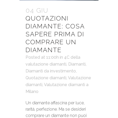
04 GIU
QUOTAZIONI
DIAMANTE: COSA
SAPERE PRIMA DI
COMPRARE UN
DIAMANTE
Posted at 11:00h
in
4C della
valutazione diamanti
,
Diamanti
,
Diamanti da investimento
,
Quotazione diamanti
,
Valutazione
diamanti
,
Valutazione diamanti a
Milano
Un diamante affascina per luce,
rarità, perfezione. Ma se desideri
comprare un diamante non puoi