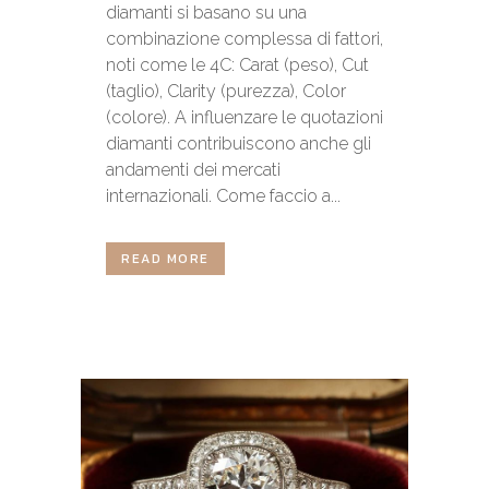
diamanti si basano su una
combinazione complessa di fattori,
noti come le 4C: Carat (peso), Cut
(taglio), Clarity (purezza), Color
(colore). A influenzare le quotazioni
diamanti contribuiscono anche gli
andamenti dei mercati
internazionali. Come faccio a...
READ MORE