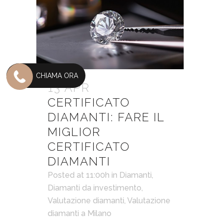
CHIAMA ORA
13 APR
CERTIFICATO
DIAMANTI: FARE IL
MIGLIOR
CERTIFICATO
DIAMANTI
Posted at 11:00h
in
Diamanti
,
Diamanti da investimento
,
Valutazione diamanti
,
Valutazione
diamanti a Milano