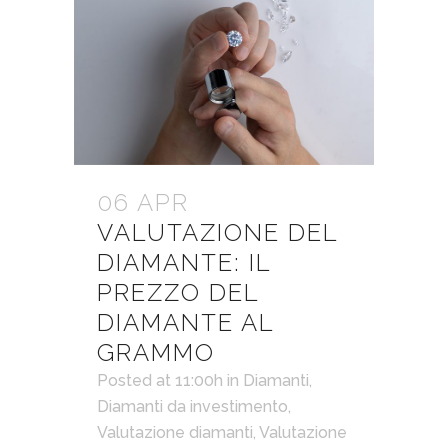
06 APR
VALUTAZIONE DEL
DIAMANTE: IL
PREZZO DEL
DIAMANTE AL
GRAMMO
Posted at 11:00h
in
Diamanti
,
Diamanti da investimento
,
Valutazione diamanti
,
Valutazione