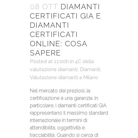
08 OTT
DIAMANTI
CERTIFICATI GIA E
DIAMANTI
CERTIFICATI
ONLINE: COSA
SAPERE
Posted at 11:00h
in
4C della
valutazione diamanti
,
Diamanti
,
Valutazione diamanti a Milano
Nel mercato dei preziosi, la
certificazione è una garanzia. In
particolare, i diamanti certificati GIA
rappresentano il massimo standard
internazionale in termini di
attendibilità, oggettività e
tracciabilità. Quando si cerca di