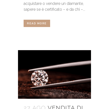
acquistare o vendere un diamante,
sapere se è certificato – e da chi –...
READ MORE
27 AGO
VENDITA DI