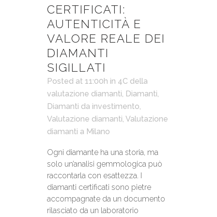
CERTIFICATI:
AUTENTICITÀ E
VALORE REALE DEI
DIAMANTI
SIGILLATI
Posted at 11:00h
in
4C della
valutazione diamanti
,
Diamanti
,
Diamanti da investimento
,
Valutazione diamanti
,
Valutazione
diamanti a Milano
Ogni diamante ha una storia, ma
solo un’analisi gemmologica può
raccontarla con esattezza. I
diamanti certificati sono pietre
accompagnate da un documento
rilasciato da un laboratorio