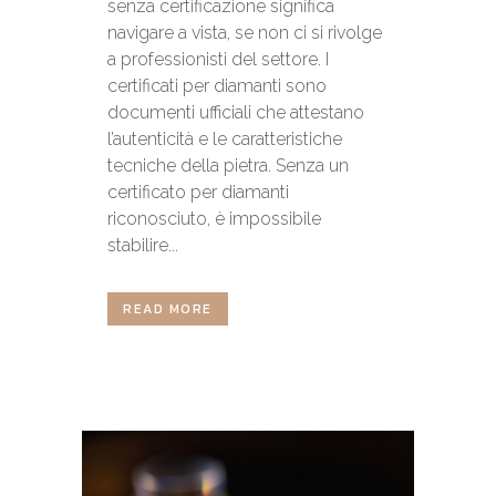
senza certificazione significa
navigare a vista, se non ci si rivolge
a professionisti del settore. I
certificati per diamanti sono
documenti ufficiali che attestano
l’autenticità e le caratteristiche
tecniche della pietra. Senza un
certificato per diamanti
riconosciuto, è impossibile
stabilire...
READ MORE