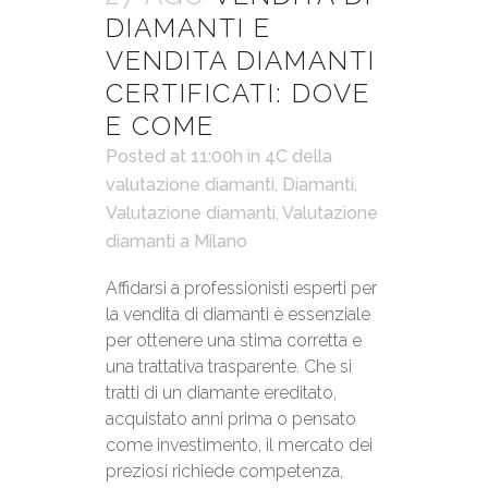
DIAMANTI E
VENDITA DIAMANTI
CERTIFICATI: DOVE
E COME
Posted at 11:00h
in
4C della
valutazione diamanti
,
Diamanti
,
Valutazione diamanti
,
Valutazione
diamanti a Milano
Affidarsi a professionisti esperti per
la vendita di diamanti è essenziale
per ottenere una stima corretta e
una trattativa trasparente. Che si
tratti di un diamante ereditato,
acquistato anni prima o pensato
come investimento, il mercato dei
preziosi richiede competenza,