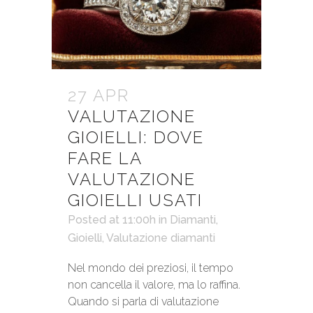
27 APR
VALUTAZIONE
GIOIELLI: DOVE
FARE LA
VALUTAZIONE
GIOIELLI USATI
Posted at 11:00h
in
Diamanti
,
Gioielli
,
Valutazione diamanti
Nel mondo dei preziosi, il tempo
non cancella il valore, ma lo raffina.
Quando si parla di valutazione