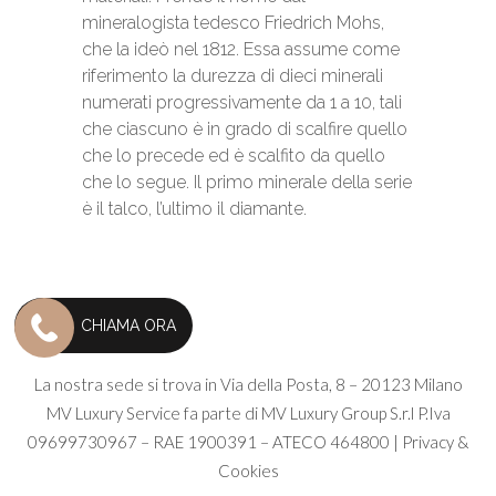
mineralogista tedesco Friedrich Mohs,
che la ideò nel 1812. Essa assume come
riferimento la durezza di dieci minerali
numerati progressivamente da 1 a 10, tali
che ciascuno è in grado di scalfire quello
che lo precede ed è scalfito da quello
che lo segue. Il primo minerale della serie
è il talco, l’ultimo il diamante.
CHIAMA ORA
La nostra sede si trova in Via della Posta, 8 – 20123 Milano
MV Luxury Service fa parte di
MV Luxury Group S.r.l
P.Iva
09699730967 – RAE 1900391 – ATECO 464800 |
Privacy &
Cookies