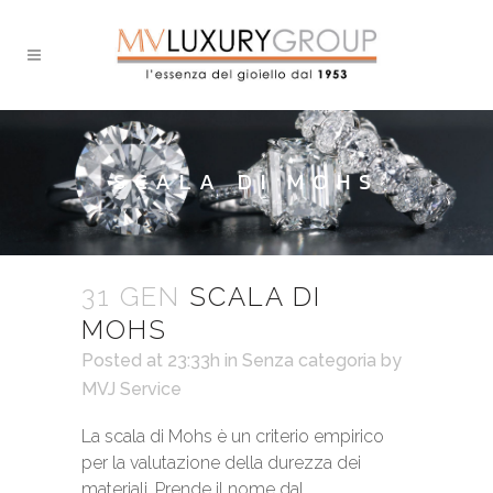
SCALA DI MOHS
31 GEN
SCALA DI
MOHS
Posted at 23:33h
in Senza categoria
by
MVJ Service
La scala di Mohs è un criterio empirico
per la valutazione della durezza dei
materiali. Prende il nome dal