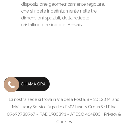
disposizione geometricamente regolare,
che si ripete indefinitamente nelle tre
dimensioni spaziali, detta reticolo
cristallino o reticolo di Bravais.
CHIAMA ORA
La nostra sede si trova in Via della Posta, 8 – 20123 Milano
MV Luxury Service fa parte di
MV Luxury Group S.r.l
P.Iva
09699730967 – RAE 1900391 – ATECO 464800 |
Privacy &
Cookies