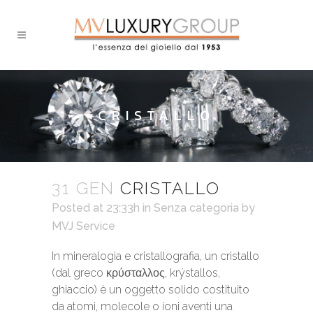
CRISTALLO
31 GEN
CRISTALLO
Posted at 23:33h
in Senza categoria
by
MVJ Service
In mineralogia e cristallografia, un cristallo
(dal greco κρύσταλλος, krýstallos,
ghiaccio) è un oggetto solido costituito
da atomi, molecole o ioni aventi una