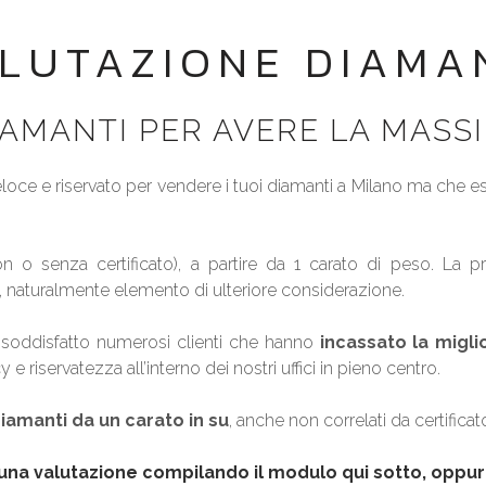
LUTAZIONE DIAMA
AMANTI PER AVERE LA MASS
loce e riservato per vendere i tuoi diamanti a Milano ma che eseg
n o senza certificato), a partire da 1 carato di peso. La pr
e, naturalmente elemento di ulteriore considerazione.
à soddisfatto numerosi clienti che hanno
incassato la migli
y e riservatezza all’interno dei nostri uffici in pieno centro.
iamanti da un carato in su
, anche non correlati da certificato
 una valutazione compilando il modulo qui sotto, oppur