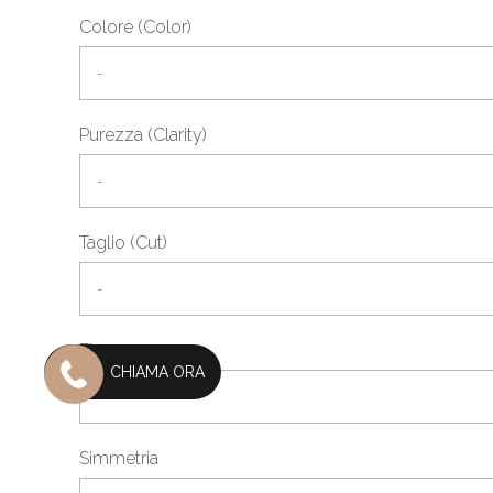
Colore (Color)
Purezza (Clarity)
Taglio (Cut)
Fluorescenza
CHIAMA ORA
Simmetria