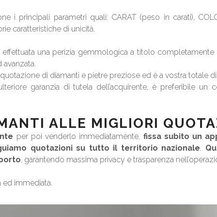
one i principali parametri quali: CARAT (peso in carati), COL
 caratteristiche di unicità.
à effettuata una perizia gemmologica a titolo completamente gra
d avanzata.
 quotazione di diamanti e pietre preziose ed è a vostra totale d
lteriore garanzia di tutela dell’acquirente, è preferibile un c
ANTI ALLE MIGLIORI QUOTA
ante
per poi venderlo immediatamente,
fissa subito un 
uiamo quotazioni su tutto il territorio nazionale
.
Qu
porto
, garantendo massima privacy e trasparenza nell’operazi
a ed immediata.