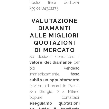
nostra linea dedicata:
+39.02.84342275
VALUTAZIONE
DIAMANTI
ALLE MIGLIORI
QUOTAZIONI
DI MERCATO
Se desideri conoscere il
valore del diamante
per
poi venderlo
immediatamente,
fissa
subito un appuntamento
e vieni a trovarci in Piazza
San Giorgio, 2 a Milano
oppure contattaci,
eseguiamo quotazioni