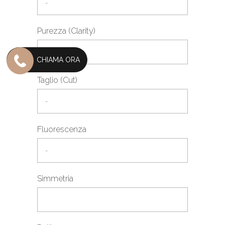
Purezza (Clarity)
CHIAMA ORA
Taglio (Cut)
Fluorescenza
Simmetria